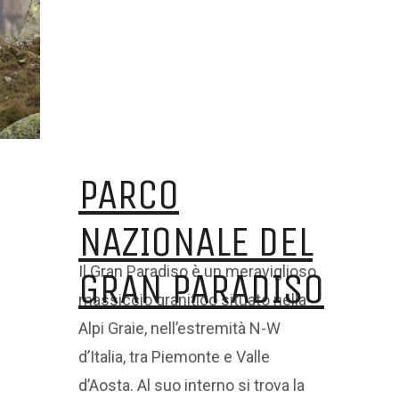
PARCO
NAZIONALE DEL
Il Gran Paradiso è un meraviglioso
GRAN PARADISO
massiccio granitico situato nella
Alpi Graie, nell’estremità N-W
d’Italia, tra Piemonte e Valle
d’Aosta. Al suo interno si trova la