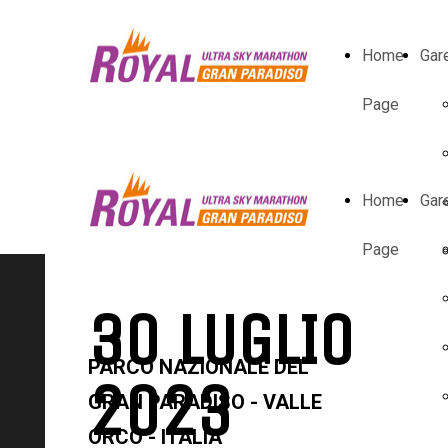
Home
Gar
Page
Home
Gar
Page
30 LUGLIO
PARCO NAZIONALE DEL
2023
GRAN PARADISO - VALLE
ORCO - ITALIA